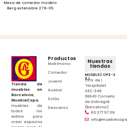
Mesa de comedor modelo
Berg extensible 276-05
Productos
Nuestras
Matrimonio
tiendas
Comedor
MUEBLECOPE-2
S.L.
Ctra. de l
Juvenil
Tienda de
´Hospitalet
muebles en
Auxiliar
342-348
Barcelona
,
08940 Cornella
Sofás
MuebleCope
,
de Llobregat
muebles de
(Barcelona)
Descanso
todos los
93 377 57 09
estilos para
info@mueblecop
crear espacios