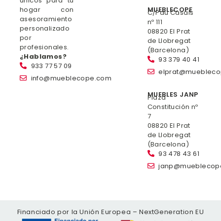
únicos para tu
hogar con
MUEBLECOPE
C/Pau Casals
asesoramiento
nº 111
personalizado
08820 El Prat
por
de Llobregat
profesionales.
(Barcelona)
¿Hablamos?
93 379 40 41
933 77 57 09
elprat@mueblec
info@mueblecope.com
MUEBLES JANP
Plaza
Constitución nº
7
08820 El Prat
de Llobregat
(Barcelona)
93 478 43 61
janp@mueblecop
Financiado por la Unión Europea – NextGeneration EU