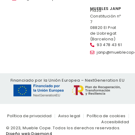
MUEBLES JANP
Plaza
Constitución nº
7
08820 El Prat
de Llobregat
(Barcelona)
93 478 43 61
janp@mueblecop
Financiado por la Unión Europea – NextGeneration EU
Política de privacidad
Aviso legal
Política de cookies
Accesibilidad
© 2023, Mueble Cope. Todos los derechos reservados.
Diseño web Daemon4