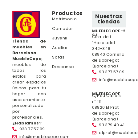
Productos
Nuestras
Matrimonio
tiendas
Comedor
MUEBLECOPE-2
S.L.
Ctra. de l
Juvenil
Tienda de
´Hospitalet
muebles en
Auxiliar
342-348
Barcelona
,
08940 Cornella
Sofás
MuebleCope
,
de Llobregat
muebles de
(Barcelona)
Descanso
todos los
93 377 57 09
estilos para
info@mueblecop
crear espacios
únicos para tu
hogar con
MUEBLECOPE
C/Pau Casals
asesoramiento
nº 111
personalizado
08820 El Prat
por
de Llobregat
profesionales.
(Barcelona)
¿Hablamos?
93 379 40 41
933 77 57 09
elprat@mueblec
info@mueblecope.com