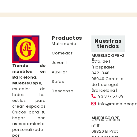
Productos
Nuestras
Matrimonio
tiendas
Comedor
MUEBLECOPE-2
S.L.
Ctra. de l
Juvenil
Tienda de
´Hospitalet
muebles en
Auxiliar
342-348
Barcelona
,
08940 Cornella
Sofás
MuebleCope
,
de Llobregat
muebles de
(Barcelona)
Descanso
todos los
93 377 57 09
estilos para
info@mueblecop
crear espacios
únicos para tu
hogar con
MUEBLECOPE
C/Pau Casals
asesoramiento
nº 111
personalizado
08820 El Prat
por