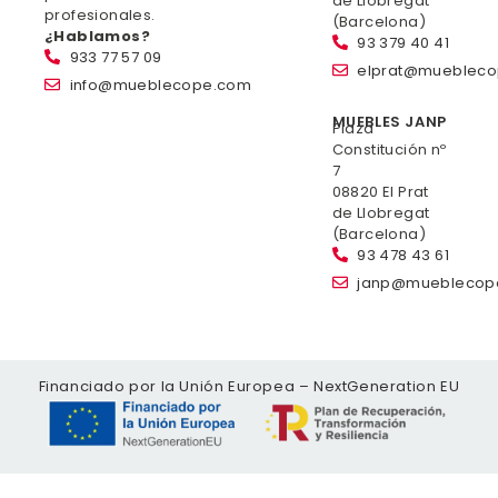
de Llobregat
profesionales.
(Barcelona)
¿Hablamos?
93 379 40 41
933 77 57 09
elprat@mueblec
info@mueblecope.com
MUEBLES JANP
Plaza
Constitución nº
7
08820 El Prat
de Llobregat
(Barcelona)
93 478 43 61
janp@mueblecop
Financiado por la Unión Europea – NextGeneration EU