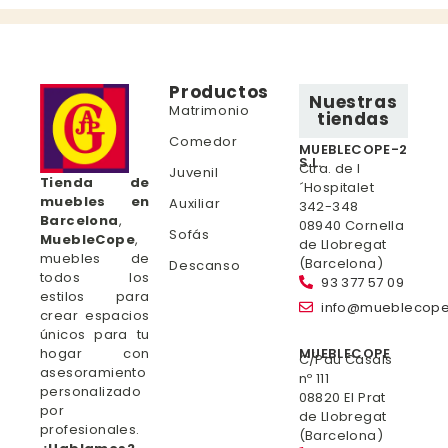
Productos
Nuestras
Matrimonio
tiendas
Comedor
MUEBLECOPE-2
S.L.
Ctra. de l
Juvenil
Tienda de
´Hospitalet
muebles en
Auxiliar
342-348
Barcelona
,
08940 Cornella
Sofás
MuebleCope
,
de Llobregat
muebles de
(Barcelona)
Descanso
todos los
93 377 57 09
estilos para
info@mueblecop
crear espacios
únicos para tu
hogar con
MUEBLECOPE
C/Pau Casals
asesoramiento
nº 111
personalizado
08820 El Prat
por
de Llobregat
profesionales.
(Barcelona)