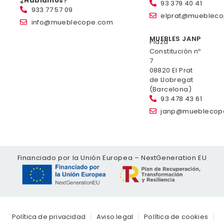
¿Hablamos?
93 379 40 41
933 77 57 09
elprat@mueblec
info@mueblecope.com
MUEBLES JANP
Plaza
Constitución nº
7
08820 El Prat
de Llobregat
(Barcelona)
93 478 43 61
janp@mueblecop
Financiado por la Unión Europea – NextGeneration EU
Política de privacidad
Aviso legal
Política de cookies