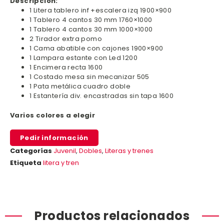
Descripción:
1 Litera tablero inf +escalera izq 1900×900
1 Tablero 4 cantos 30 mm 1760×1000
1 Tablero 4 cantos 30 mm 1000×1000
2 Tirador extra pomo
1 Cama abatible con cajones 1900×900
1 Lampara estante con Led 1200
1 Encimera recta 1600
1 Costado mesa sin mecanizar 505
1 Pata metálica cuadro doble
1 Estantería div. encastradas sin tapa 1600
Varios colores a elegir
Pedir información
Categorías
Juvenil
,
Dobles
,
Literas y trenes
Etiqueta
litera y tren
Productos relacionados