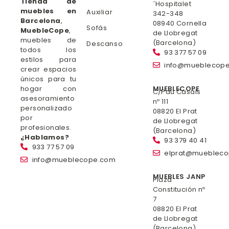
Tienda de
´Hospitalet
muebles en
Auxiliar
342-348
Barcelona
,
08940 Cornella
Sofás
MuebleCope
,
de Llobregat
muebles de
(Barcelona)
Descanso
todos los
93 377 57 09
estilos para
info@mueblecop
crear espacios
únicos para tu
hogar con
MUEBLECOPE
C/Pau Casals
asesoramiento
nº 111
personalizado
08820 El Prat
por
de Llobregat
profesionales.
(Barcelona)
¿Hablamos?
93 379 40 41
933 77 57 09
elprat@mueblec
info@mueblecope.com
MUEBLES JANP
Plaza
Constitución nº
7
08820 El Prat
de Llobregat
(Barcelona)