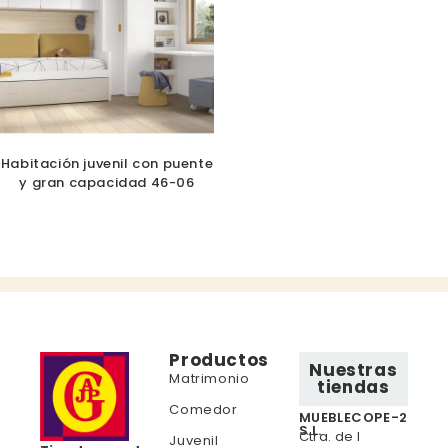
Habitación juvenil con puente
y gran capacidad 46-06
Productos
Nuestras
Matrimonio
tiendas
Comedor
MUEBLECOPE-2
S.L.
Ctra. de l
Juvenil