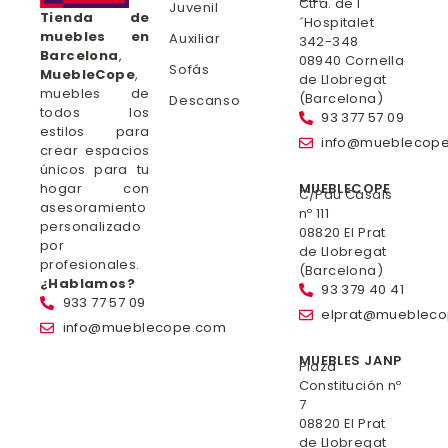
Ctra. de l
Juvenil
Tienda de
´Hospitalet
muebles en
Auxiliar
342-348
Barcelona
,
08940 Cornella
Sofás
MuebleCope
,
de Llobregat
muebles de
(Barcelona)
Descanso
todos los
93 377 57 09
estilos para
info@mueblecop
crear espacios
únicos para tu
hogar con
MUEBLECOPE
C/Pau Casals
asesoramiento
nº 111
personalizado
08820 El Prat
por
de Llobregat
profesionales.
(Barcelona)
¿Hablamos?
93 379 40 41
933 77 57 09
elprat@mueblec
info@mueblecope.com
MUEBLES JANP
Plaza
Constitución nº
7
08820 El Prat
de Llobregat