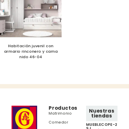
Habitación juvenil con
armario rinconero y cama
nido 46-04
Productos
Nuestras
Matrimonio
tiendas
Comedor
MUEBLECOPE-2
S.L.