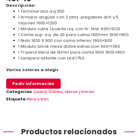
Descripción:
1 Terminal dúo izq 550
1 Armario angular con 2 ptas. plegables dch y 5
cajones 1600×1200
1 Módulo cube 1 puerta izq. con tir. htal. 600×1020
1 Cama sup. izq. de 30 para cama 1900mm 1900×900
1 Nido 1900 X 900 con cama inferior 1900×900
1 Módulo block mesa doble extraccion 600×1390
1 Trasera litera de 19mm para cama 1900 1900×900
1 Lampara estante con Led 1750
Varios colores a elegir
Pedir información
Categorías
Juvenil
,
Dobles
,
Literas y trenes
Etiqueta
litera y tren
Productos relacionados