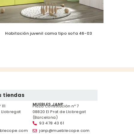
Habitación juvenil cama tipo sofa 46-03
 tiendas
MUEBLES JANP
111
Plaza Constitución nº 7
e Llobregat
08820 El Prat de Llobregat
(Barcelona)
93 478 43 61
blecope.com
janp@mueblecope.com