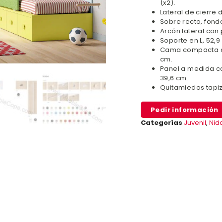
(x2).
Lateral de cierre
Sobre recto, fondo
Arcón lateral con 
Soporte en L, 52,9 
Cama compacta co
cm.
Panel a medida co
39,6 cm.
Quitamiedos tapi
Pedir información
Categorías
Juvenil
,
Nid