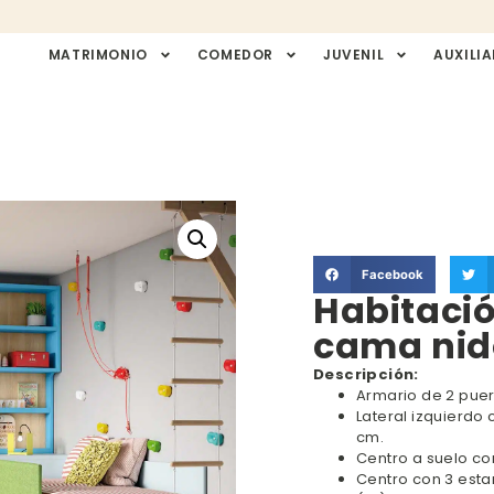
MATRIMONIO
COMEDOR
JUVENIL
AUXILIA
Facebook
Habitació
cama nido
Descripción:
Armario de 2 puert
Lateral izquierdo 
cm.
Centro a suelo con
Centro con 3 estant