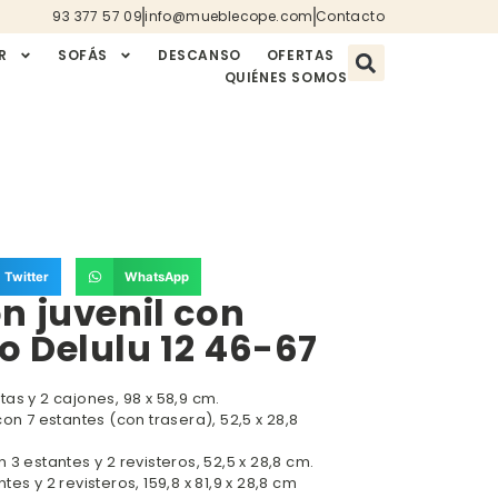
93 377 57 09
info@mueblecope.com
Contacto
R
SOFÁS
DESCANSO
OFERTAS
QUIÉNES SOMOS
Twitter
WhatsApp
n juvenil con
 Delulu 12 46-67
as y 2 cajones, 98 x 58,9 cm.
con 7 estantes (con trasera), 52,5 x 28,8
 3 estantes y 2 revisteros, 52,5 x 28,8 cm.
es y 2 revisteros, 159,8 x 81,9 x 28,8 cm