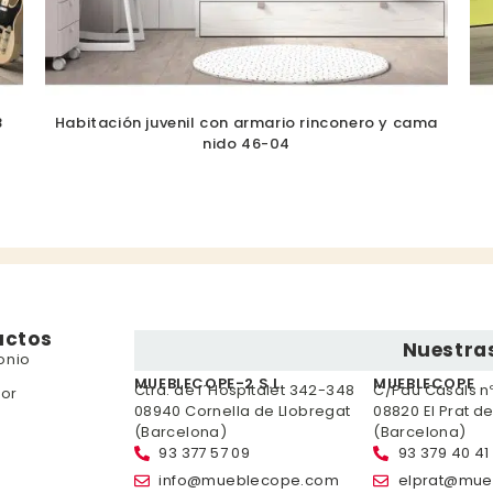
8
Habitación juvenil con armario rinconero y cama
nido 46-04
uctos
Nuestras
onio
MUEBLECOPE-2 S.L.
MUEBLECOPE
Ctra. de l´Hospitalet 342-348
C/Pau Casals nº 
or
08940 Cornella de Llobregat
08820 El Prat d
(Barcelona)
(Barcelona)
93 377 57 09
93 379 40 41
info@mueblecope.com
elprat@mue