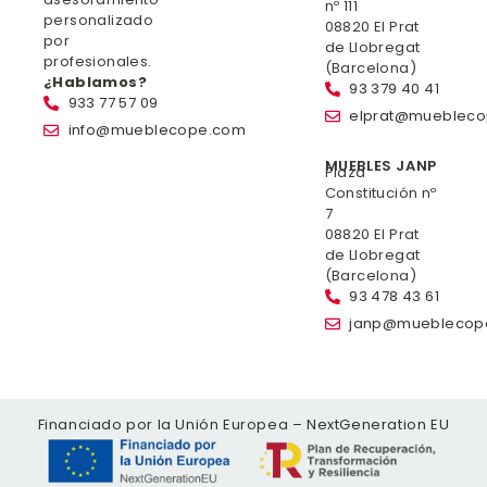
nº 111
personalizado
08820 El Prat
por
de Llobregat
profesionales.
(Barcelona)
¿Hablamos?
93 379 40 41
933 77 57 09
elprat@mueblec
info@mueblecope.com
MUEBLES JANP
Plaza
Constitución nº
7
08820 El Prat
de Llobregat
(Barcelona)
93 478 43 61
janp@mueblecop
Financiado por la Unión Europea – NextGeneration EU