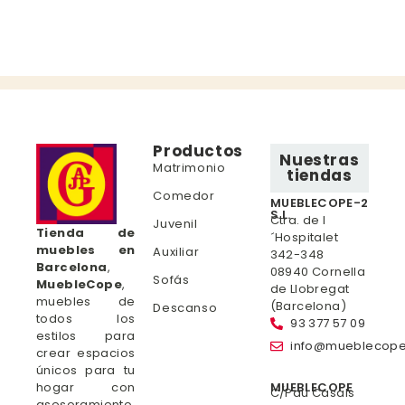
Productos
Nuestras
Matrimonio
tiendas
Comedor
MUEBLECOPE-2
S.L.
Ctra. de l
Juvenil
Tienda de
´Hospitalet
muebles en
Auxiliar
342-348
Barcelona
,
08940 Cornella
Sofás
MuebleCope
,
de Llobregat
muebles de
(Barcelona)
Descanso
todos los
93 377 57 09
estilos para
info@mueblecop
crear espacios
únicos para tu
hogar con
MUEBLECOPE
C/Pau Casals
asesoramiento