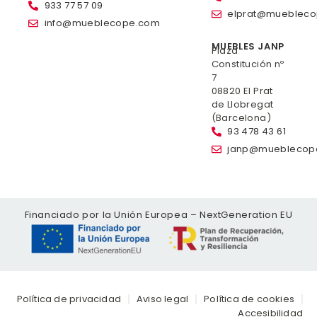
933 77 57 09
elprat@mueblec
info@mueblecope.com
MUEBLES JANP
Plaza
Constitución nº
7
08820 El Prat
de Llobregat
(Barcelona)
93 478 43 61
janp@mueblecop
Financiado por la Unión Europea – NextGeneration EU
Política de privacidad
Aviso legal
Política de cookies
Accesibilidad