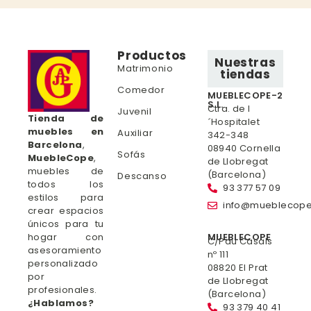
Productos
Nuestras
Matrimonio
tiendas
Comedor
MUEBLECOPE-2
S.L.
Ctra. de l
Juvenil
Tienda de
´Hospitalet
muebles en
Auxiliar
342-348
Barcelona
,
08940 Cornella
Sofás
MuebleCope
,
de Llobregat
muebles de
(Barcelona)
Descanso
todos los
93 377 57 09
estilos para
info@mueblecop
crear espacios
únicos para tu
hogar con
MUEBLECOPE
C/Pau Casals
asesoramiento
nº 111
personalizado
08820 El Prat
por
de Llobregat
profesionales.
(Barcelona)
¿Hablamos?
93 379 40 41