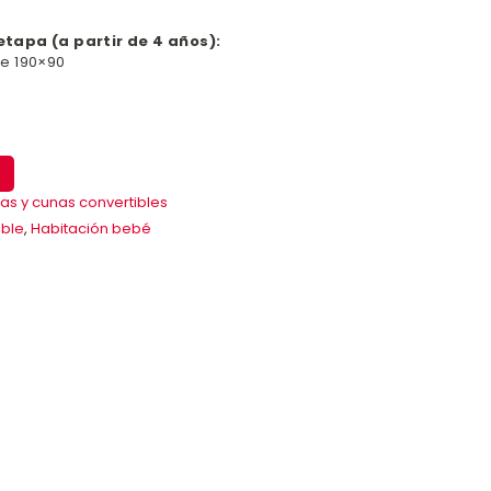
tapa (a partir de 4 años):
e 190×90
as y cunas convertibles
ible
,
Habitación bebé