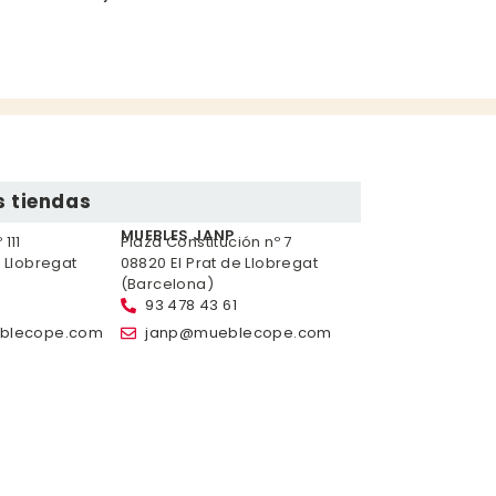
 tiendas
MUEBLES JANP
111
Plaza Constitución nº 7
e Llobregat
08820 El Prat de Llobregat
(Barcelona)
93 478 43 61
blecope.com
janp@mueblecope.com