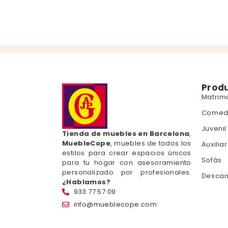
Prod
Matrim
Comed
Juvenil
Tienda de muebles en Barcelona
,
MuebleCope
, muebles de todos los
Auxiliar
estilos para crear espacios únicos
Sofás
para tu hogar con asesoramiento
personalizado por profesionales.
Desca
¿Hablamos?
933 77 57 09
info@mueblecope.com