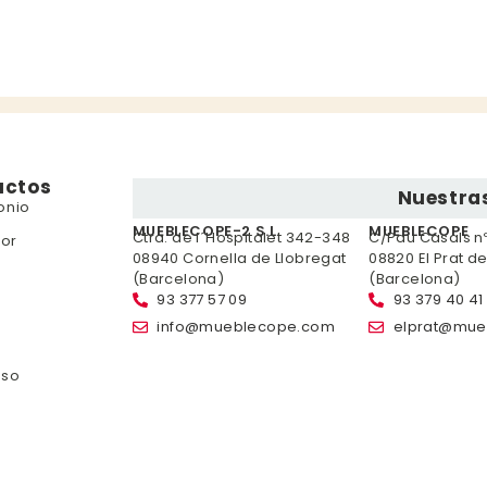
uctos
Nuestras
onio
MUEBLECOPE-2 S.L.
MUEBLECOPE
Ctra. de l´Hospitalet 342-348
C/Pau Casals nº 
or
08940 Cornella de Llobregat
08820 El Prat d
(Barcelona)
(Barcelona)
93 377 57 09
93 379 40 41
info@mueblecope.com
elprat@mue
nso