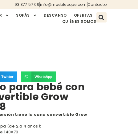
93 377 57 09
info@mueblecope.com
Contacto
R
SOFÁS
DESCANSO
OFERTAS
QUIÉNES SOMOS
Twitter
WhatsApp
io para bebé con
vertible Grow
28
rsión tiene la cuna convertible Grow
pa (de 2 a 4 años):
e 140×70