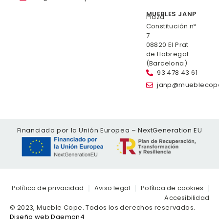
MUEBLES JANP
Plaza
Constitución nº
7
08820 El Prat
de Llobregat
(Barcelona)
93 478 43 61
janp@mueblecop
Financiado por la Unión Europea – NextGeneration EU
Política de privacidad
Aviso legal
Política de cookies
Accesibilidad
© 2023, Mueble Cope. Todos los derechos reservados.
Diseño web Daemon4