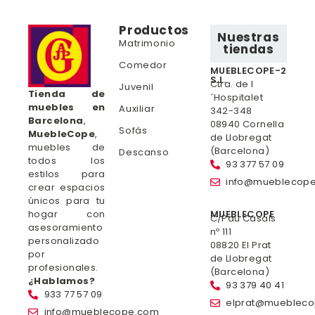
Productos
Nuestras
Matrimonio
tiendas
Comedor
MUEBLECOPE-2
S.L.
Ctra. de l
Juvenil
Tienda de
´Hospitalet
muebles en
Auxiliar
342-348
Barcelona
,
08940 Cornella
Sofás
MuebleCope
,
de Llobregat
muebles de
(Barcelona)
Descanso
todos los
93 377 57 09
estilos para
info@mueblecop
crear espacios
únicos para tu
hogar con
MUEBLECOPE
C/Pau Casals
asesoramiento
nº 111
personalizado
08820 El Prat
por
de Llobregat
profesionales.
(Barcelona)
¿Hablamos?
93 379 40 41
933 77 57 09
elprat@mueblec
info@mueblecope.com