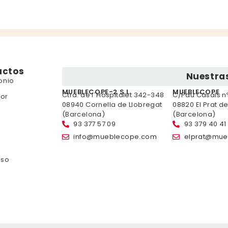
uctos
Nuestras
onio
MUEBLECOPE-2 S.L.
MUEBLECOPE
Ctra. de l´Hospitalet 342-348
C/Pau Casals nº 
or
08940 Cornella de Llobregat
08820 El Prat d
(Barcelona)
(Barcelona)
93 377 57 09
93 379 40 41
info@mueblecope.com
elprat@mue
nso