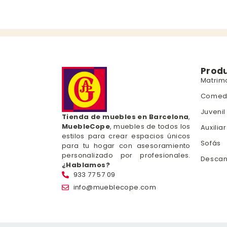
Prod
Matrim
Comed
Juvenil
Tienda de muebles en Barcelona
,
MuebleCope
, muebles de todos los
Auxiliar
estilos para crear espacios únicos
Sofás
para tu hogar con asesoramiento
personalizado por profesionales.
Desca
¿Hablamos?
933 77 57 09
info@mueblecope.com