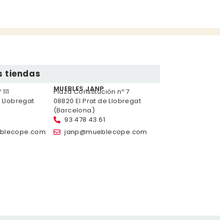
 tiendas
MUEBLES JANP
111
Plaza Constitución nº 7
e Llobregat
08820 El Prat de Llobregat
(Barcelona)
93 478 43 61
blecope.com
janp@mueblecope.com