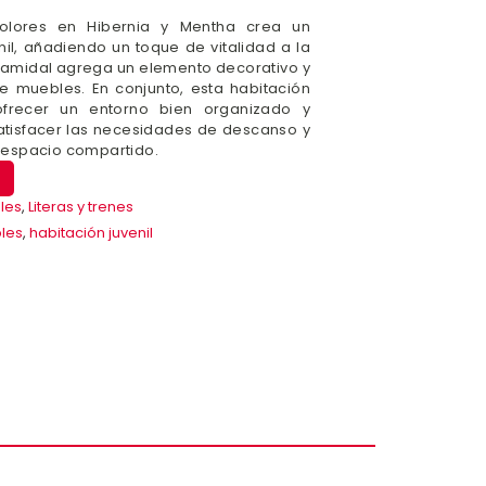
olores en Hibernia y Mentha crea un
nil, añadiendo un toque de vitalidad a la
piramidal agrega un elemento decorativo y
de muebles. En conjunto, esta habitación
ofrecer un entorno bien organizado y
 satisfacer las necesidades de descanso y
espacio compartido.
les
,
Literas y trenes
les
,
habitación juvenil