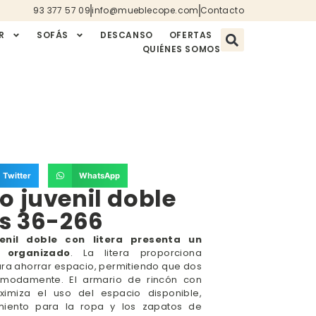
93 377 57 09
info@mueblecope.com
Contacto
R
SOFÁS
DESCANSO
OFERTAS
QUIÉNES SOMOS
Twitter
WhatsApp
o juvenil doble
as 36-266
venil doble con litera presenta un
 organizado
. La litera proporciona
ara ahorrar espacio, permitiendo que dos
modamente. El armario de rincón con
ximiza el uso del espacio disponible,
iento para la ropa y los zapatos de