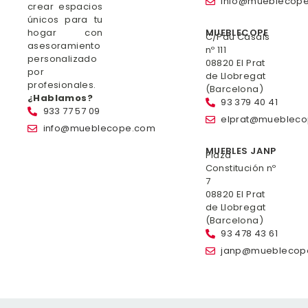
info@mueblecop
crear espacios
únicos para tu
hogar con
MUEBLECOPE
C/Pau Casals
asesoramiento
nº 111
personalizado
08820 El Prat
por
de Llobregat
profesionales.
(Barcelona)
¿Hablamos?
93 379 40 41
933 77 57 09
elprat@mueblec
info@mueblecope.com
MUEBLES JANP
Plaza
Constitución nº
7
08820 El Prat
de Llobregat
(Barcelona)
93 478 43 61
janp@mueblecop