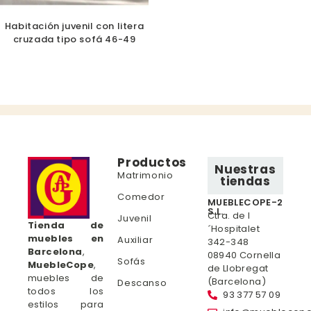
Habitación juvenil con litera
cruzada tipo sofá 46-49
Productos
Nuestras
Matrimonio
tiendas
Comedor
MUEBLECOPE-2
S.L.
Ctra. de l
Juvenil
Tienda de
´Hospitalet
muebles en
Auxiliar
342-348
Barcelona
,
08940 Cornella
Sofás
MuebleCope
,
de Llobregat
muebles de
(Barcelona)
Descanso
todos los
93 377 57 09
estilos para