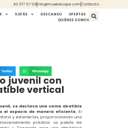
93 377 57 09
info@mueblecope.com
Contacto
R
SOFÁS
DESCANSO
OFERTAS
QUIÉNES SOMOS
Twitter
WhatsApp
o juvenil con
ible vertical
uvenil, se destaca una cama abatible
a el espacio de manera eficiente.
El
ritorio y estanterías, proporcionando una
macenamiento práctica. La paleta de
ambú y Terracota crea una atmósfera