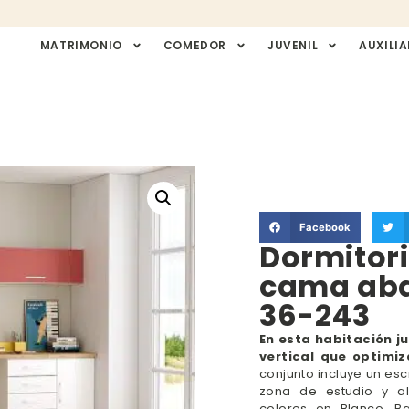
MATRIMONIO
COMEDOR
JUVENIL
AUXILIA
Facebook
Dormitori
cama abat
36-243
En esta habitación j
vertical que optimiz
conjunto incluye un esc
zona de estudio y al
colores en Blanco, B