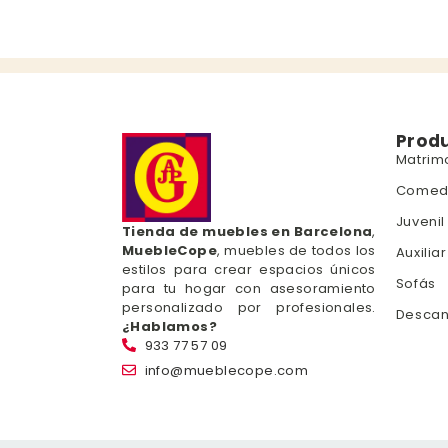
Prod
Matrim
Comed
Juvenil
Tienda de muebles en Barcelona
,
MuebleCope
, muebles de todos los
Auxiliar
estilos para crear espacios únicos
Sofás
para tu hogar con asesoramiento
personalizado por profesionales.
Desca
¿Hablamos?
933 77 57 09
info@mueblecope.com