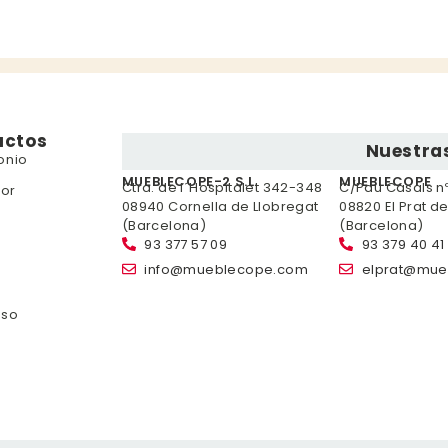
uctos
Nuestras
onio
MUEBLECOPE-2 S.L.
MUEBLECOPE
Ctra. de l´Hospitalet 342-348
C/Pau Casals nº 
or
08940 Cornella de Llobregat
08820 El Prat d
(Barcelona)
(Barcelona)
93 377 57 09
93 379 40 41
info@mueblecope.com
elprat@mue
nso