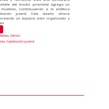
detalle del tirador piramidal agrega un
s muebles, contribuyendo a la estética
tación juvenil. Este diseño ofrece
o, creando un espacio bien organizado y
es.
tibles
,
Sénior
les
,
habitación juvenil