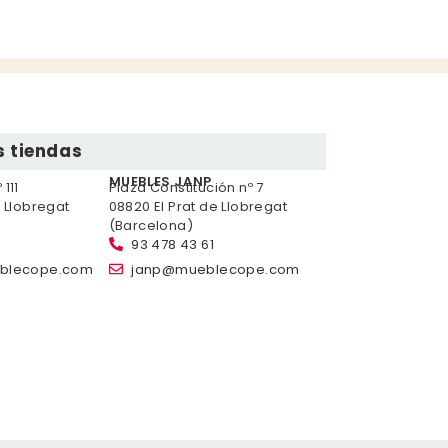
 tiendas
MUEBLES JANP
111
Plaza Constitución nº 7
e Llobregat
08820 El Prat de Llobregat
(Barcelona)
93 478 43 61
blecope.com
janp@mueblecope.com