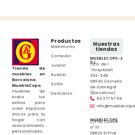
Productos
Nuestras
Matrimonio
tiendas
Comedor
MUEBLECOPE-2
S.L.
Ctra. de l
Juvenil
Tienda de
´Hospitalet
muebles en
Auxiliar
342-348
Barcelona
,
08940 Cornella
Sofás
MuebleCope
,
de Llobregat
muebles de
(Barcelona)
Descanso
todos los
93 377 57 09
estilos para
info@mueblecop
crear espacios
únicos para tu
hogar con
MUEBLECOPE
C/Pau Casals
asesoramiento
nº 111
personalizado
08820 El Prat