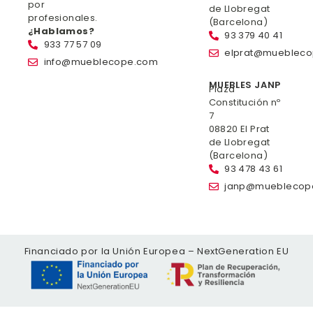
por
de Llobregat
profesionales.
(Barcelona)
¿Hablamos?
93 379 40 41
933 77 57 09
elprat@mueblec
info@mueblecope.com
MUEBLES JANP
Plaza
Constitución nº
7
08820 El Prat
de Llobregat
(Barcelona)
93 478 43 61
janp@mueblecop
Financiado por la Unión Europea – NextGeneration EU