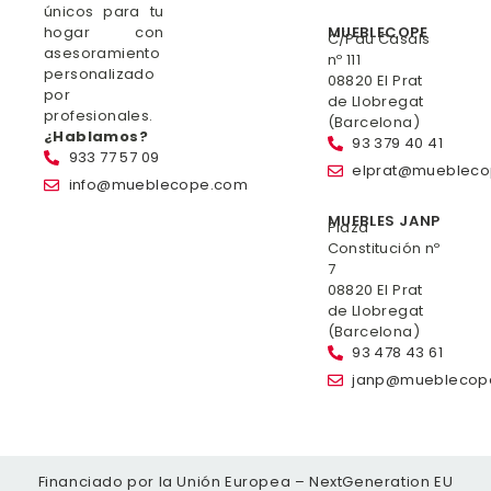
únicos para tu
hogar con
MUEBLECOPE
C/Pau Casals
asesoramiento
nº 111
personalizado
08820 El Prat
por
de Llobregat
profesionales.
(Barcelona)
¿Hablamos?
93 379 40 41
933 77 57 09
elprat@mueblec
info@mueblecope.com
MUEBLES JANP
Plaza
Constitución nº
7
08820 El Prat
de Llobregat
(Barcelona)
93 478 43 61
janp@mueblecop
Financiado por la Unión Europea – NextGeneration EU