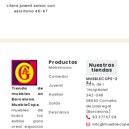
Litera juvenil senior con
escritorio 46-47
Productos
Nuestras
Matrimonio
tiendas
Comedor
MUEBLECOPE-2
S.L.
Ctra. de l
Juvenil
Tienda de
´Hospitalet
muebles en
Auxiliar
342-348
Barcelona
,
08940 Cornella
Sofás
MuebleCope
,
de Llobregat
muebles de
(Barcelona)
Descanso
todos los
93 377 57 09
estilos para
info@mueblecop
crear espacios