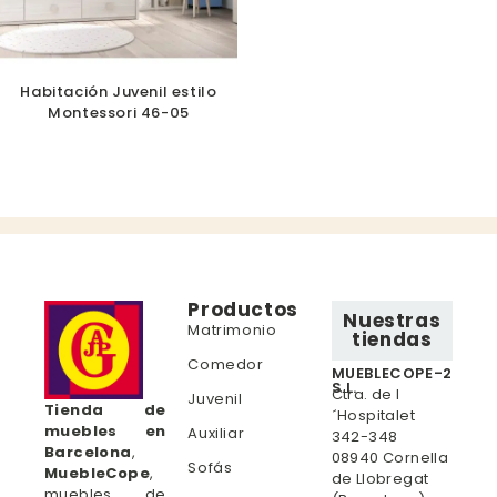
Habitación Juvenil estilo
Montessori 46-05
Productos
Nuestras
Matrimonio
tiendas
Comedor
MUEBLECOPE-2
S.L.
Ctra. de l
Juvenil
Tienda de
´Hospitalet
muebles en
Auxiliar
342-348
Barcelona
,
08940 Cornella
Sofás
MuebleCope
,
de Llobregat
muebles de