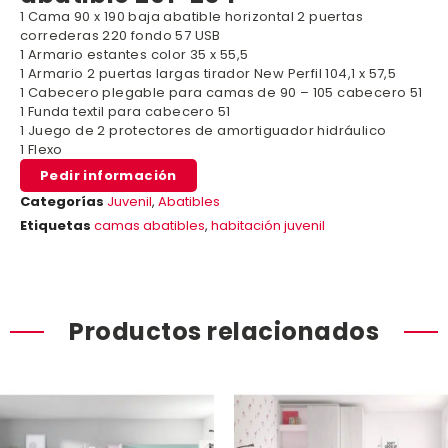
1 Cama 90 x 190 baja abatible horizontal 2 puertas
correderas 220 fondo 57 USB
1 Armario estantes color 35 x 55,5
1 Armario 2 puertas largas tirador New Perfil 104,1 x 57,5
1 Cabecero plegable para camas de 90 – 105 cabecero 51
1 Funda textil para cabecero 51
1 Juego de 2 protectores de amortiguador hidráulico
1 Flexo
Pedir información
Categorías
Juvenil
,
Abatibles
Etiquetas
camas abatibles
,
habitación juvenil
Productos relacionados