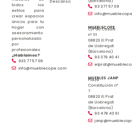
(Barcelona)
Descanso
todos los
93 377 57 09
estilos para
info@mueblecop
crear espacios
únicos para tu
hogar con
MUEBLECOPE
C/Pau Casals
asesoramiento
nº 111
personalizado
08820 El Prat
por
de Llobregat
profesionales.
(Barcelona)
¿Hablamos?
93 379 40 41
933 77 57 09
elprat@mueblec
info@mueblecope.com
MUEBLES JANP
Plaza
Constitución nº
7
08820 El Prat
de Llobregat
(Barcelona)
93 478 43 61
janp@mueblecop