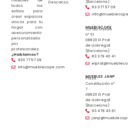
muebles de
(Barcelona)
Descanso
todos los
93 377 57 09
estilos para
info@mueblecop
crear espacios
únicos para tu
hogar con
MUEBLECOPE
C/Pau Casals
asesoramiento
nº 111
personalizado
08820 El Prat
por
de Llobregat
profesionales.
(Barcelona)
¿Hablamos?
93 379 40 41
933 77 57 09
elprat@mueblec
info@mueblecope.com
MUEBLES JANP
Plaza
Constitución nº
7
08820 El Prat
de Llobregat
(Barcelona)
93 478 43 61
janp@mueblecop