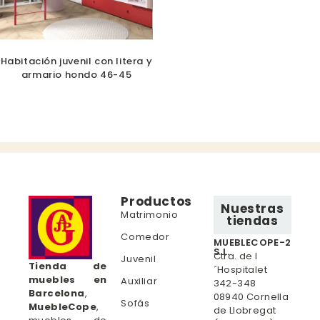
Habitación juvenil con litera y
armario hondo 46-45
Productos
Nuestras
Matrimonio
tiendas
Comedor
MUEBLECOPE-2
S.L.
Ctra. de l
Juvenil
Tienda de
´Hospitalet
muebles en
Auxiliar
342-348
Barcelona
,
08940 Cornella
Sofás
MuebleCope
,
de Llobregat