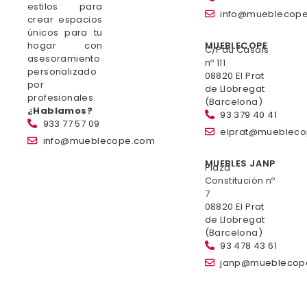
estilos para
info@mueblecop
crear espacios
únicos para tu
hogar con
MUEBLECOPE
C/Pau Casals
asesoramiento
nº 111
personalizado
08820 El Prat
por
de Llobregat
profesionales.
(Barcelona)
¿Hablamos?
93 379 40 41
933 77 57 09
elprat@mueblec
info@mueblecope.com
MUEBLES JANP
Plaza
Constitución nº
7
08820 El Prat
de Llobregat
(Barcelona)
93 478 43 61
janp@mueblecop