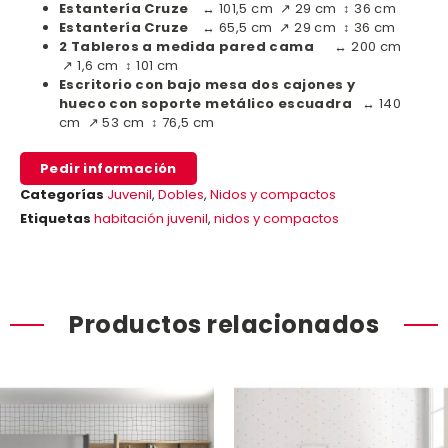
Estantería Cruze
↔ 101,5 cm ↗ 29 cm ↕ 36 cm
Estantería Cruze
↔ 65,5 cm ↗ 29 cm ↕ 36 cm
2 Tableros a medida pared cama
↔ 200 cm
↗ 1,6 cm ↕ 101 cm
Escritorio con bajo mesa dos cajones y
hueco con soporte metálico escuadra
↔ 140
cm ↗ 53 cm ↕ 76,5 cm
Pedir información
Categorías
Juvenil
,
Dobles
,
Nidos y compactos
Etiquetas
habitación juvenil
,
nidos y compactos
Productos relacionados