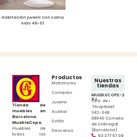
Habitación juvenil con cama
nido 46-01
Productos
Nuestras
Matrimonio
tiendas
Comedor
MUEBLECOPE-2
S.L.
Ctra. de l
Juvenil
Tienda de
´Hospitalet
muebles en
Auxiliar
342-348
Barcelona
,
08940 Cornella
Sofás
MuebleCope
,
de Llobregat
muebles de
(Barcelona)
Descanso
todos los
93 377 57 09