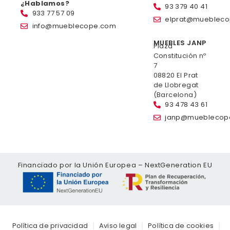
¿Hablamos?
93 379 40 41
933 77 57 09
elprat@mueblec
info@mueblecope.com
MUEBLES JANP
Plaza
Constitución nº
7
08820 El Prat
de Llobregat
(Barcelona)
93 478 43 61
janp@mueblecop
Financiado por la Unión Europea – NextGeneration EU
Política de privacidad
Aviso legal
Política de cookies