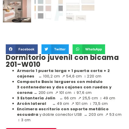
Facebook
Twitter
WhatsApp
Dormitorio juvenil con bicama
201-W010
Armario 1 puerta larga + 1 puerta corta + 2
cajones
↔ 100,2 cm ↗ 54,6 cm ↕ 220 cm
Compacto Basic largueros con módulo
3 contenedores y dos cajones con ruedas y
corona
↔ 200 cm ↗ 101 cm ↕ 97,6 cm
3 Estantería Jolin
↔ 66 cm ↗ 25,5 cm ↕ 49 cm
Arcón lateral
↔ 49 cm ↗ 101 cm ↕ 73,5 cm
Encimera escritorio con soporte metálico
escuadra
y doble conector USB ↔ 203 cm ↗ 53 cm
↕ 3 cm