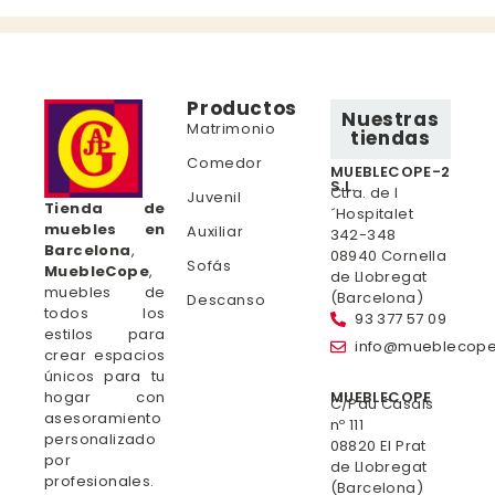
Productos
Nuestras
Matrimonio
tiendas
Comedor
MUEBLECOPE-2
S.L.
Ctra. de l
Juvenil
Tienda de
´Hospitalet
muebles en
Auxiliar
342-348
Barcelona
,
08940 Cornella
Sofás
MuebleCope
,
de Llobregat
muebles de
(Barcelona)
Descanso
todos los
93 377 57 09
estilos para
info@mueblecop
crear espacios
únicos para tu
hogar con
MUEBLECOPE
C/Pau Casals
asesoramiento
nº 111
personalizado
08820 El Prat
por
de Llobregat
profesionales.
(Barcelona)