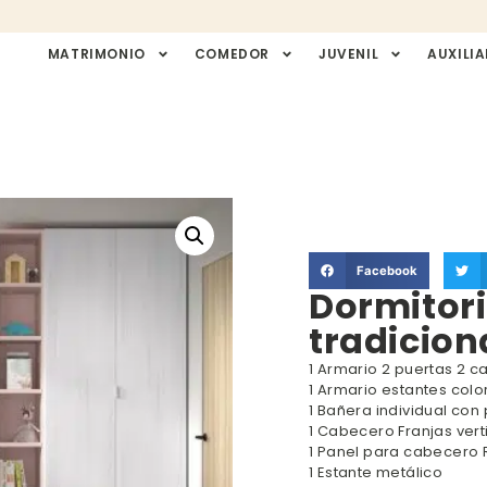
MATRIMONIO
COMEDOR
JUVENIL
AUXILIA
Facebook
Dormitori
tradicion
1 Armario 2 puertas 2 ca
1 Armario estantes color
1 Bañera individual con
1 Cabecero Franjas vert
1 Panel para cabecero 
1 Estante metálico