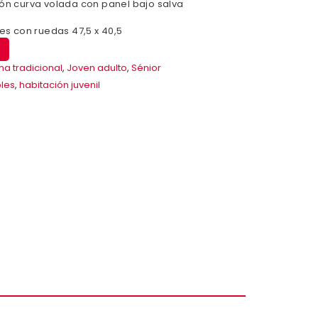
ión curva volada con panel bajo salva
nes con ruedas 47,5 x 40,5
a tradicional
,
Joven adulto
,
Sénior
les
,
habitación juvenil