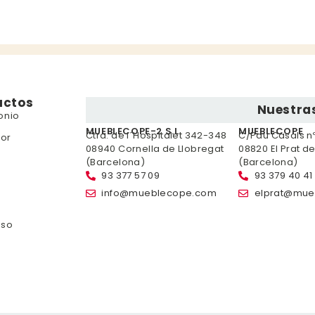
uctos
Nuestras
onio
MUEBLECOPE-2 S.L.
MUEBLECOPE
Ctra. de l´Hospitalet 342-348
C/Pau Casals nº 
or
08940 Cornella de Llobregat
08820 El Prat d
(Barcelona)
(Barcelona)
93 377 57 09
93 379 40 41
info@mueblecope.com
elprat@mue
nso