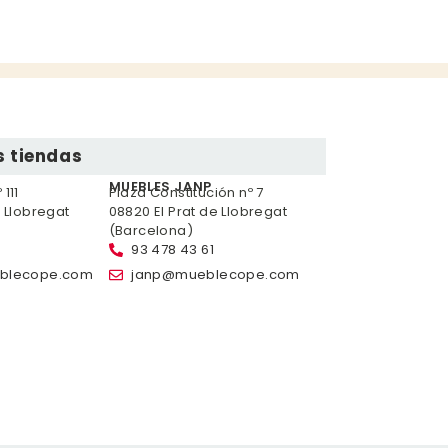
 tiendas
MUEBLES JANP
111
Plaza Constitución nº 7
e Llobregat
08820 El Prat de Llobregat
(Barcelona)
93 478 43 61
blecope.com
janp@mueblecope.com