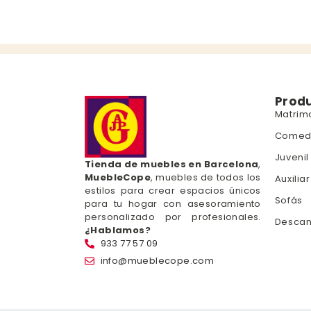
Prod
Matrim
Comed
Juvenil
Tienda de muebles en Barcelona
,
MuebleCope
, muebles de todos los
Auxiliar
estilos para crear espacios únicos
Sofás
para tu hogar con asesoramiento
personalizado por profesionales.
Desca
¿Hablamos?
933 77 57 09
info@mueblecope.com