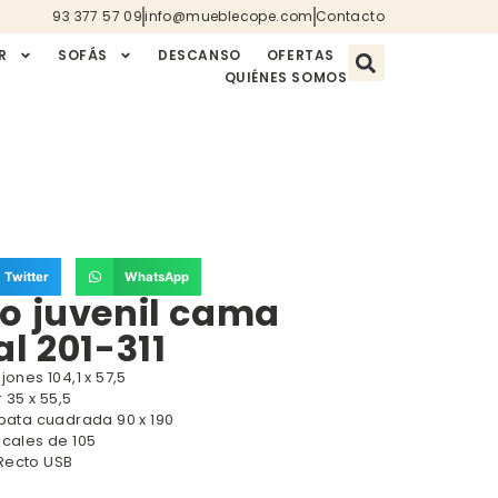
93 377 57 09
info@mueblecope.com
Contacto
R
SOFÁS
DESCANSO
OFERTAS
QUIÉNES SOMOS
Twitter
WhatsApp
o juvenil cama
al 201-311
jones 104,1 x 57,5
 35 x 55,5
 pata cuadrada 90 x 190
icales de 105
Recto USB