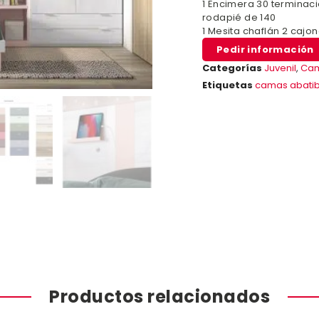
1 Encimera 30 terminac
rodapié de 140
1 Mesita chaflán 2 cajo
Pedir información
Categorías
Juvenil
,
Cam
Etiquetas
camas abatib
Productos relacionados