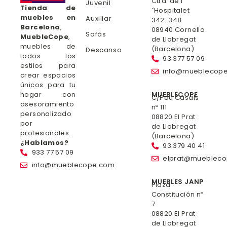
Ctra. de l
Juvenil
Tienda de
´Hospitalet
muebles en
Auxiliar
342-348
Barcelona
,
08940 Cornella
Sofás
MuebleCope
,
de Llobregat
muebles de
(Barcelona)
Descanso
todos los
93 377 57 09
estilos para
info@mueblecop
crear espacios
únicos para tu
hogar con
MUEBLECOPE
C/Pau Casals
asesoramiento
nº 111
personalizado
08820 El Prat
por
de Llobregat
profesionales.
(Barcelona)
¿Hablamos?
93 379 40 41
933 77 57 09
elprat@mueblec
info@mueblecope.com
MUEBLES JANP
Plaza
Constitución nº
7
08820 El Prat
de Llobregat