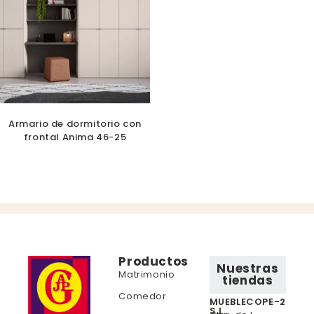
Armario de dormitorio con
frontal Anima 46-25
Productos
Nuestras
Matrimonio
tiendas
Comedor
MUEBLECOPE-2
S.L.