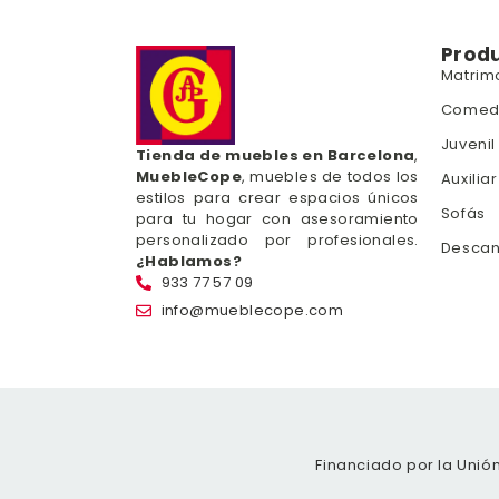
Prod
Matrim
Comed
Juvenil
Tienda de muebles en Barcelona
,
MuebleCope
, muebles de todos los
Auxiliar
estilos para crear espacios únicos
Sofás
para tu hogar con asesoramiento
personalizado por profesionales.
Desca
¿Hablamos?
933 77 57 09
info@mueblecope.com
Financiado por la Unió