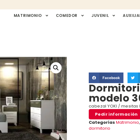
MATRIMONIO
COMEDOR
JUVENIL
AUXILIA
Facebook
Dormitor
modelo 3
cabezal YOKI / mesitas
Pedir información
Categorías
Matrimonio
dormitorio