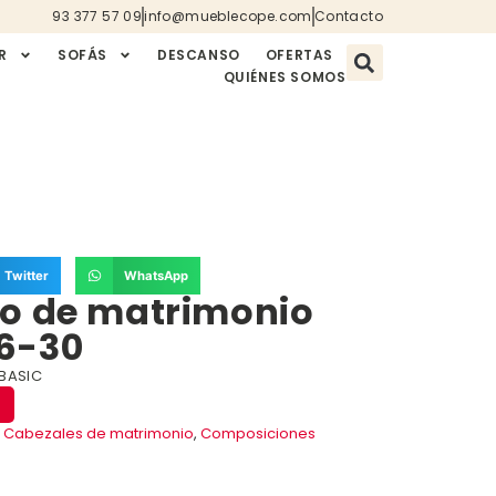
93 377 57 09
info@mueblecope.com
Contacto
R
SOFÁS
DESCANSO
OFERTAS
QUIÉNES SOMOS
Twitter
WhatsApp
io de matrimonio
6-30
 BASIC
,
Cabezales de matrimonio
,
Composiciones