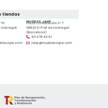
 tiendas
MUEBLES JANP
111
Plaza Constitución nº 7
e Llobregat
08820 El Prat de Llobregat
(Barcelona)
93 478 43 61
blecope.com
janp@mueblecope.com