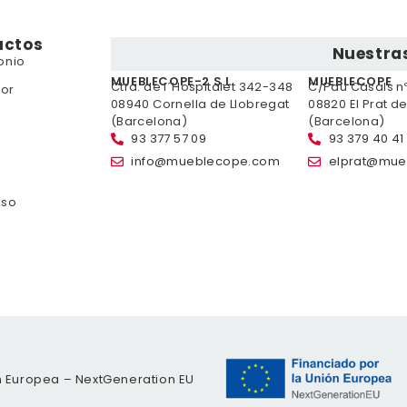
uctos
Nuestras
onio
MUEBLECOPE-2 S.L.
MUEBLECOPE
Ctra. de l´Hospitalet 342-348
C/Pau Casals nº 
or
08940 Cornella de Llobregat
08820 El Prat d
(Barcelona)
(Barcelona)
93 377 57 09
93 379 40 41
info@mueblecope.com
elprat@mue
nso
n Europea – NextGeneration EU