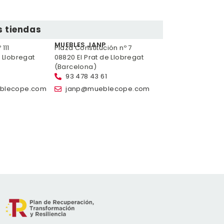
 tiendas
MUEBLES JANP
111
Plaza Constitución nº 7
e Llobregat
08820 El Prat de Llobregat
(Barcelona)
93 478 43 61
blecope.com
janp@mueblecope.com