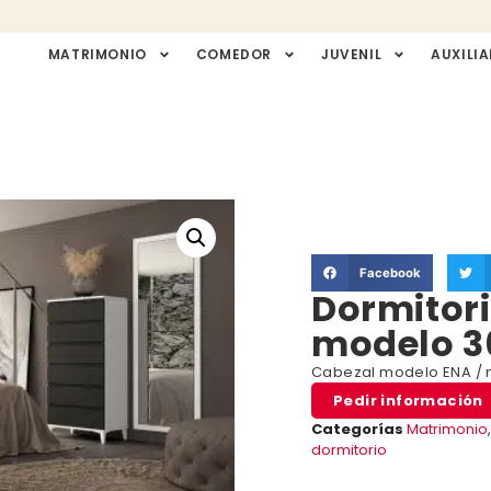
MATRIMONIO
COMEDOR
JUVENIL
AUXILIA
Facebook
Dormitor
modelo 3
Cabezal modelo ENA / 
Pedir información
Categorías
Matrimonio
dormitorio