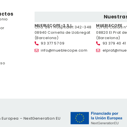
uctos
Nuestras
onio
MUEBLECOPE-2 S.L.
MUEBLECOPE
Ctra. de l´Hospitalet 342-348
C/Pau Casals nº 
or
08940 Cornella de Llobregat
08820 El Prat d
(Barcelona)
(Barcelona)
93 377 57 09
93 379 40 41
info@mueblecope.com
elprat@mue
nso
n Europea – NextGeneration EU