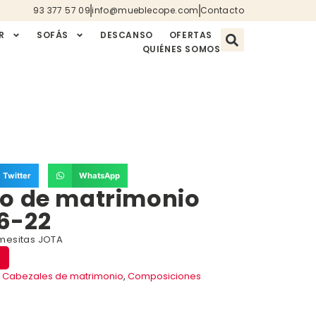
93 377 57 09
info@mueblecope.com
Contacto
R
SOFÁS
DESCANSO
OFERTAS
QUIÉNES SOMOS
Twitter
WhatsApp
io de matrimonio
6-22
mesitas JOTA
,
Cabezales de matrimonio
,
Composiciones