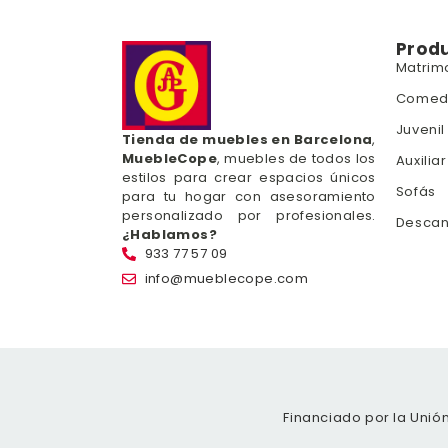
Prod
Matrim
Comed
Juvenil
Tienda de muebles en Barcelona
,
MuebleCope
, muebles de todos los
Auxiliar
estilos para crear espacios únicos
Sofás
para tu hogar con asesoramiento
personalizado por profesionales.
Desca
¿Hablamos?
933 77 57 09
info@mueblecope.com
Financiado por la Unió