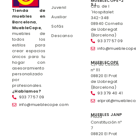
MUEBLECOPE-2
S.L.
Ctra. de l
Juvenil
Tienda de
´Hospitalet
muebles en
Auxiliar
342-348
Barcelona
,
08940 Cornella
Sofás
MuebleCope
,
de Llobregat
muebles de
(Barcelona)
Descanso
todos los
93 377 57 09
estilos para
info@mueblecop
crear espacios
únicos para tu
hogar con
MUEBLECOPE
C/Pau Casals
asesoramiento
nº 111
personalizado
08820 El Prat
por
de Llobregat
profesionales.
(Barcelona)
¿Hablamos?
93 379 40 41
933 77 57 09
elprat@mueblec
info@mueblecope.com
MUEBLES JANP
Plaza
Constitución nº
7
08820 El Prat