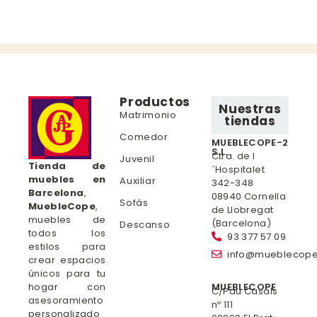
Productos
Nuestras
Matrimonio
tiendas
Comedor
MUEBLECOPE-2
S.L.
Ctra. de l
Juvenil
Tienda de
´Hospitalet
muebles en
Auxiliar
342-348
Barcelona
,
08940 Cornella
Sofás
MuebleCope
,
de Llobregat
muebles de
(Barcelona)
Descanso
todos los
93 377 57 09
estilos para
info@mueblecop
crear espacios
únicos para tu
hogar con
MUEBLECOPE
C/Pau Casals
asesoramiento
nº 111
personalizado