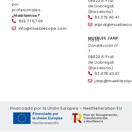
08820 El Prat
por
de Llobregat
profesionales.
(Barcelona)
¿Hablamos?
93 379 40 41
933 77 57 09
elprat@mueblec
info@mueblecope.com
MUEBLES JANP
Plaza
Constitución nº
7
08820 El Prat
de Llobregat
(Barcelona)
93 478 43 61
janp@mueblecop
Financiado por la Unión Europea – NextGeneration EU