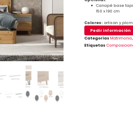
Canapé base tapi
150 x 190 cm
Colores:
artisan y plo
Pedir información
Categorías
Matrimonio
Etiquetas
Composicion