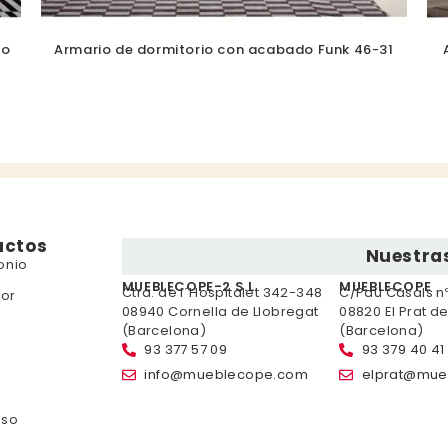
so
Armario de dormitorio con acabado Funk 46-31
uctos
Nuestras
onio
MUEBLECOPE-2 S.L.
MUEBLECOPE
Ctra. de l´Hospitalet 342-348
C/Pau Casals nº 
or
08940 Cornella de Llobregat
08820 El Prat d
(Barcelona)
(Barcelona)
93 377 57 09
93 379 40 41
info@mueblecope.com
elprat@mue
nso