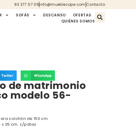
93 377 57 09
info@mueblecope.com
Contacto
R
SOFÁS
DESCANSO
OFERTAS
QUIÉNES SOMOS
Twitter
WhatsApp
io de matrimonio
o modelo 56-
ara colchón de 150 cm.
4 x 35 cm. c/patas