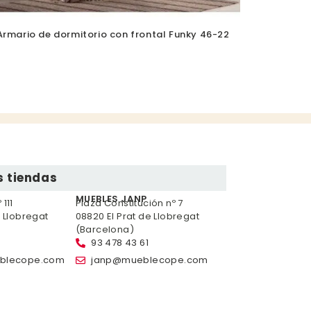
Armario de dormitorio con frontal Funky 46-22
 tiendas
MUEBLES JANP
111
Plaza Constitución nº 7
e Llobregat
08820 El Prat de Llobregat
(Barcelona)
93 478 43 61
blecope.com
janp@mueblecope.com