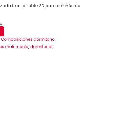
zada transpirable 3D para colchón de
mo
,
Composiciones dormitorio
es matrimonio
,
dormitorios