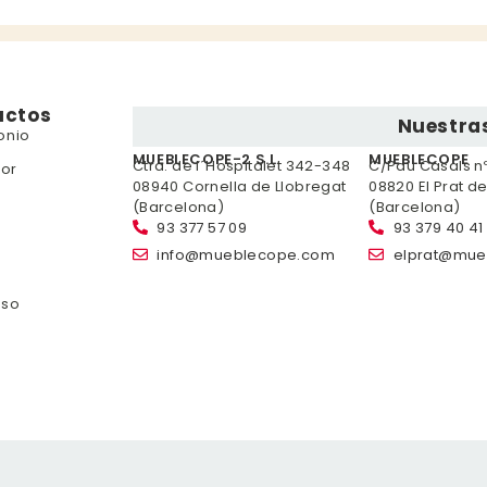
uctos
Nuestras
onio
MUEBLECOPE-2 S.L.
MUEBLECOPE
Ctra. de l´Hospitalet 342-348
C/Pau Casals nº 
or
08940 Cornella de Llobregat
08820 El Prat d
(Barcelona)
(Barcelona)
93 377 57 09
93 379 40 41
info@mueblecope.com
elprat@mue
nso