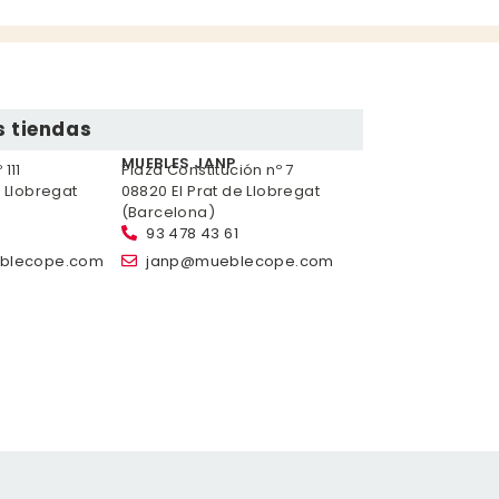
 tiendas
MUEBLES JANP
111
Plaza Constitución nº 7
e Llobregat
08820 El Prat de Llobregat
(Barcelona)
93 478 43 61
blecope.com
janp@mueblecope.com