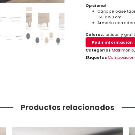
Opcional:
Canapé base tapi
150 x 190 cm.
Armario corredero 
Colores:
artisan y grafi
Pedir información
Categorías
Matrimonio
Etiquetas
Composicion
Productos relacionados