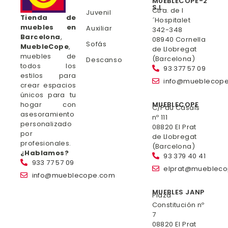
MUEBLECOPE-2
S.L.
Ctra. de l
Juvenil
Tienda de
´Hospitalet
muebles en
Auxiliar
342-348
Barcelona
,
08940 Cornella
Sofás
MuebleCope
,
de Llobregat
muebles de
(Barcelona)
Descanso
todos los
93 377 57 09
estilos para
info@mueblecop
crear espacios
únicos para tu
hogar con
MUEBLECOPE
C/Pau Casals
asesoramiento
nº 111
personalizado
08820 El Prat
por
de Llobregat
profesionales.
(Barcelona)
¿Hablamos?
93 379 40 41
933 77 57 09
elprat@mueblec
info@mueblecope.com
MUEBLES JANP
Plaza
Constitución nº
7
08820 El Prat