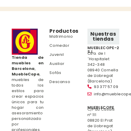
Productos
Nuestras
Matrimonio
tiendas
Comedor
MUEBLECOPE-2
S.L.
Ctra. de l
Juvenil
Tienda de
´Hospitalet
muebles en
Auxiliar
342-348
Barcelona
,
08940 Cornella
Sofás
MuebleCope
,
de Llobregat
muebles de
(Barcelona)
Descanso
todos los
93 377 57 09
estilos para
info@mueblecop
crear espacios
únicos para tu
hogar con
MUEBLECOPE
C/Pau Casals
asesoramiento
nº 111
personalizado
08820 El Prat
por
de Llobregat
profesionales.