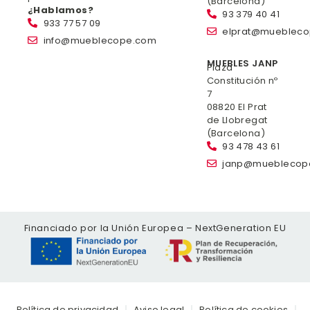
(Barcelona)
¿Hablamos?
93 379 40 41
933 77 57 09
elprat@mueblec
info@mueblecope.com
MUEBLES JANP
Plaza
Constitución nº
7
08820 El Prat
de Llobregat
(Barcelona)
93 478 43 61
janp@mueblecop
Financiado por la Unión Europea – NextGeneration EU
Política de privacidad
Aviso legal
Política de cookies