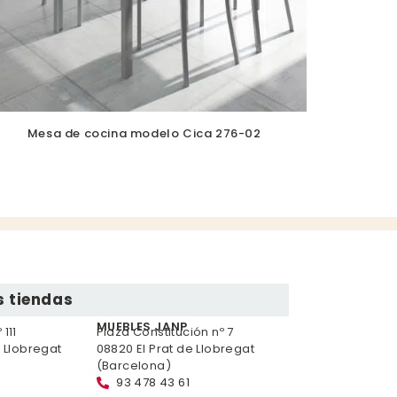
Mesa de cocina modelo Cica 276-02
 tiendas
MUEBLES JANP
111
Plaza Constitución nº 7
e Llobregat
08820 El Prat de Llobregat
(Barcelona)
93 478 43 61