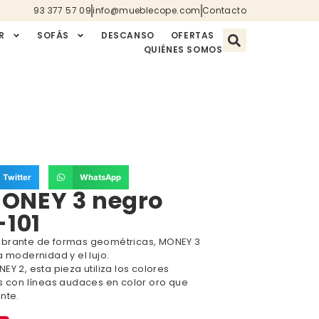
93 377 57 09
info@mueblecope.com
Contacto
R
SOFÁS
DESCANSO
OFERTAS
QUIÉNES SOMOS
Twitter
WhatsApp
ONEY 3 negro
-101
ibrante de formas geométricas, MONEY 3
a modernidad y el lujo.
Y 2, esta pieza utiliza los colores
os con líneas audaces en color oro que
nte.