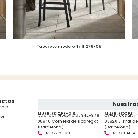
Taburete modelo Trill 276-05
uctos
Nuestras
onio
MUEBLECOPE-2 S.L.
MUEBLECOPE
Ctra. de l´Hospitalet 342-348
C/Pau Casals nº 
or
08940 Cornella de Llobregat
08820 El Prat d
(Barcelona)
(Barcelona)
93 377 57 09
93 379 40 41