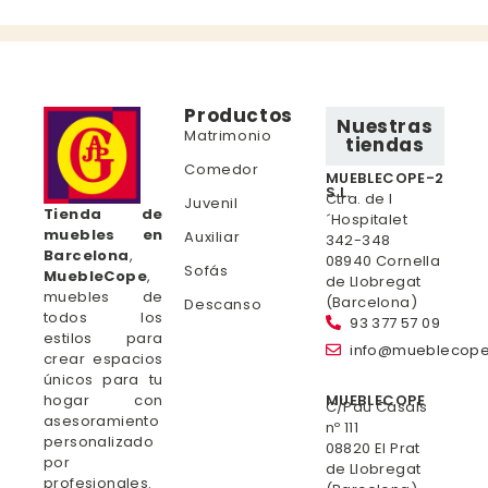
Productos
Nuestras
Matrimonio
tiendas
Comedor
MUEBLECOPE-2
S.L.
Ctra. de l
Juvenil
Tienda de
´Hospitalet
muebles en
Auxiliar
342-348
Barcelona
,
08940 Cornella
Sofás
MuebleCope
,
de Llobregat
muebles de
(Barcelona)
Descanso
todos los
93 377 57 09
estilos para
info@mueblecop
crear espacios
únicos para tu
hogar con
MUEBLECOPE
C/Pau Casals
asesoramiento
nº 111
personalizado
08820 El Prat
por
de Llobregat
profesionales.