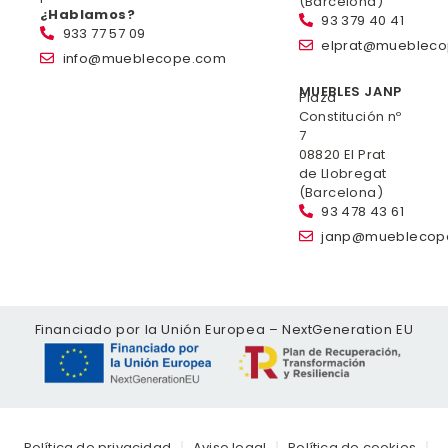
(Barcelona)
¿Hablamos?
93 379 40 41
933 77 57 09
elprat@mueblec
info@mueblecope.com
MUEBLES JANP
Plaza
Constitución nº
7
08820 El Prat
de Llobregat
(Barcelona)
93 478 43 61
janp@mueblecop
Financiado por la Unión Europea – NextGeneration EU
Política de privacidad
Aviso legal
Política de cookies