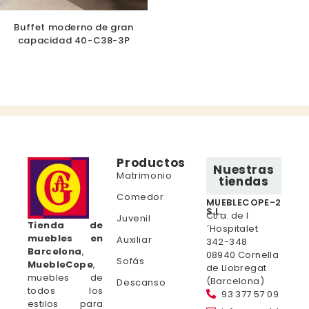
Buffet moderno de gran
capacidad 40-C38-3P
Productos
Nuestras
Matrimonio
tiendas
Comedor
MUEBLECOPE-2
S.L.
Ctra. de l
Juvenil
Tienda de
´Hospitalet
muebles en
Auxiliar
342-348
Barcelona
,
08940 Cornella
Sofás
MuebleCope
,
de Llobregat
muebles de
(Barcelona)
Descanso
todos los
93 377 57 09
estilos para