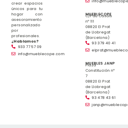
info@mueblecop
crear espacios
únicos para tu
hogar con
MUEBLECOPE
C/Pau Casals
asesoramiento
nº 111
personalizado
08820 El Prat
por
de Llobregat
profesionales.
(Barcelona)
¿Hablamos?
93 379 40 41
933 77 57 09
elprat@mueblec
info@mueblecope.com
MUEBLES JANP
Plaza
Constitución nº
7
08820 El Prat
de Llobregat
(Barcelona)
93 478 43 61
janp@mueblecop