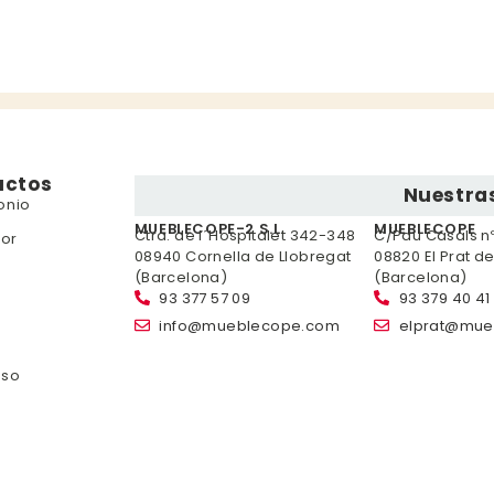
uctos
Nuestras
onio
MUEBLECOPE-2 S.L.
MUEBLECOPE
Ctra. de l´Hospitalet 342-348
C/Pau Casals nº 
or
08940 Cornella de Llobregat
08820 El Prat d
(Barcelona)
(Barcelona)
93 377 57 09
93 379 40 41
info@mueblecope.com
elprat@mue
nso