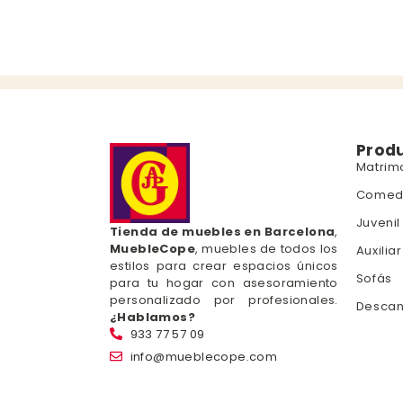
Prod
Matrim
Comed
Juvenil
Tienda de muebles en Barcelona
,
MuebleCope
, muebles de todos los
Auxiliar
estilos para crear espacios únicos
Sofás
para tu hogar con asesoramiento
personalizado por profesionales.
Desca
¿Hablamos?
933 77 57 09
info@mueblecope.com