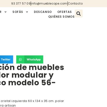
93 377 57 09
info@mueblecope.com
Contacto
R
SOFÁS
DESCANSO
OFERTAS
QUIÉNES SOMOS
Twitter
WhatsApp
ión de muebles
or modular y
o modelo 56-
 cristal izquierda 60 x 134 x 35 cm. polar
ra artisan