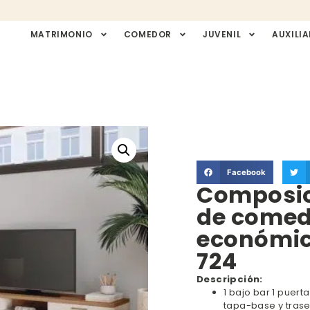
MATRIMONIO
COMEDOR
JUVENIL
AUXILIA
Facebook
Composic
de comed
económic
724
Descripción:
1 bajo bar 1 puerta
tapa-base y trase