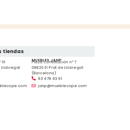
 tiendas
MUEBLES JANP
111
Plaza Constitución nº 7
e Llobregat
08820 El Prat de Llobregat
(Barcelona)
93 478 43 61
blecope.com
janp@mueblecope.com