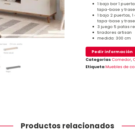
1 bajo bar 1 puerta
tapa-base y trase
1 bajo 2 puertas, 1
tapa-base y trase
3 juego 5 patas re
tiradores artisan
medida: 300 cm
Pedir información
Categorías
Comedor
,
Etiqueta
Muebles de c
Productos relacionados