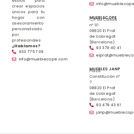
estilos para
info@mueblecop
crear espacios
únicos para tu
hogar con
MUEBLECOPE
C/Pau Casals
asesoramiento
nº 111
personalizado
08820 El Prat
por
de Llobregat
profesionales.
(Barcelona)
¿Hablamos?
93 379 40 41
933 77 57 09
elprat@mueblec
info@mueblecope.com
MUEBLES JANP
Plaza
Constitución nº
7
08820 El Prat
de Llobregat
(Barcelona)
93 478 43 61
janp@mueblecop