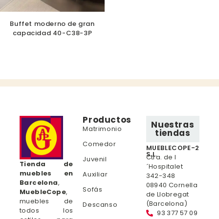
Buffet moderno de gran
capacidad 40-C38-3P
Productos
Nuestras
Matrimonio
tiendas
Comedor
MUEBLECOPE-2
S.L.
Ctra. de l
Juvenil
Tienda de
´Hospitalet
muebles en
Auxiliar
342-348
Barcelona
,
08940 Cornella
Sofás
MuebleCope
,
de Llobregat
muebles de
(Barcelona)
Descanso
todos los
93 377 57 09