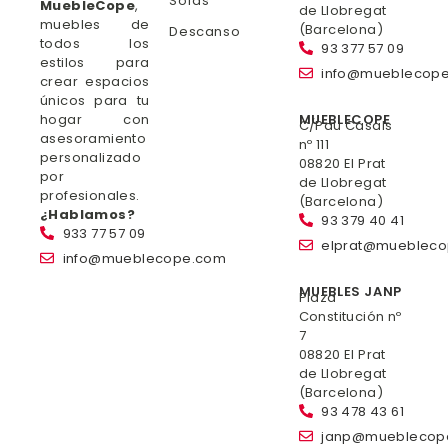
Sofás
MuebleCope
,
de Llobregat
muebles de
(Barcelona)
Descanso
todos los
93 377 57 09
estilos para
info@mueblecop
crear espacios
únicos para tu
hogar con
MUEBLECOPE
C/Pau Casals
asesoramiento
nº 111
personalizado
08820 El Prat
por
de Llobregat
profesionales.
(Barcelona)
¿Hablamos?
93 379 40 41
933 77 57 09
elprat@mueblec
info@mueblecope.com
MUEBLES JANP
Plaza
Constitución nº
7
08820 El Prat
de Llobregat
(Barcelona)
93 478 43 61
janp@mueblecop