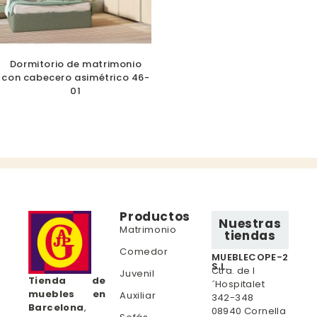
Dormitorio de matrimonio
con cabecero asimétrico 46-
01
Productos
Nuestras
Matrimonio
tiendas
Comedor
MUEBLECOPE-2
S.L.
Ctra. de l
Juvenil
Tienda de
´Hospitalet
muebles en
Auxiliar
342-348
Barcelona
,
08940 Cornella