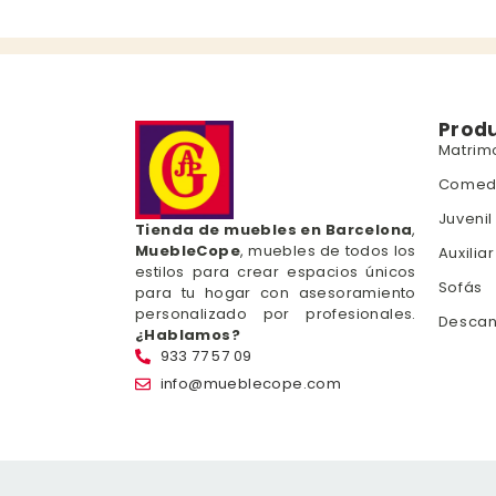
Prod
Matrim
Comed
Juvenil
Tienda de muebles en Barcelona
,
MuebleCope
, muebles de todos los
Auxiliar
estilos para crear espacios únicos
Sofás
para tu hogar con asesoramiento
personalizado por profesionales.
Desca
¿Hablamos?
933 77 57 09
info@mueblecope.com