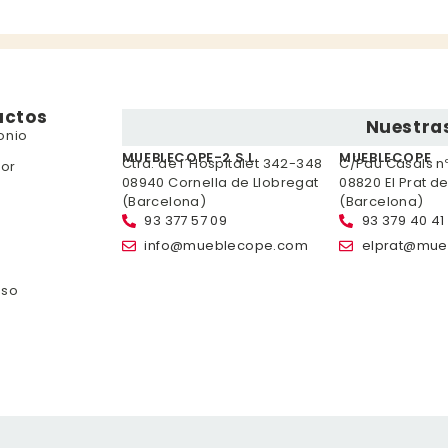
uctos
Nuestras
onio
MUEBLECOPE-2 S.L.
MUEBLECOPE
Ctra. de l´Hospitalet 342-348
C/Pau Casals nº 
or
08940 Cornella de Llobregat
08820 El Prat d
(Barcelona)
(Barcelona)
93 377 57 09
93 379 40 41
info@mueblecope.com
elprat@mue
nso