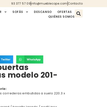
93 377 57 09
info@mueblecope.com
Contacto
R
SOFÁS
DESCANSO
OFERTAS
QUIÉNES SOMOS
Twitter
WhatsApp
puertas
as modelo 201-
rio:
as correderas embutidas a suelo 220.3 x
gend / basalto lacado / perfil inox