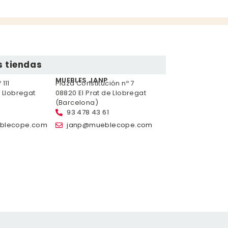
 tiendas
MUEBLES JANP
111
Plaza Constitución nº 7
e Llobregat
08820 El Prat de Llobregat
(Barcelona)
93 478 43 61
blecope.com
janp@mueblecope.com