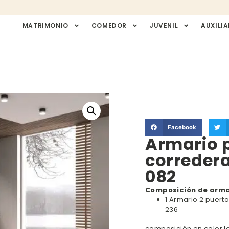
MATRIMONIO
COMEDOR
JUVENIL
AUXILIA
Facebook
Armario 
correder
082
Composición de arma
1 Armario 2 puert
236
composición en color le