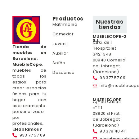
Productos
Nuestras
Matrimonio
tiendas
Comedor
MUEBLECOPE-2
S.L.
Ctra. de l
Juvenil
Tienda de
´Hospitalet
muebles en
Auxiliar
342-348
Barcelona
,
08940 Cornella
Sofás
MuebleCope
,
de Llobregat
muebles de
(Barcelona)
Descanso
todos los
93 377 57 09
estilos para
info@mueblecop
crear espacios
únicos para tu
hogar con
MUEBLECOPE
C/Pau Casals
asesoramiento
nº 111
personalizado
08820 El Prat
por
de Llobregat
profesionales.
(Barcelona)
¿Hablamos?
93 379 40 41
933 77 57 09
elprat@mueblec