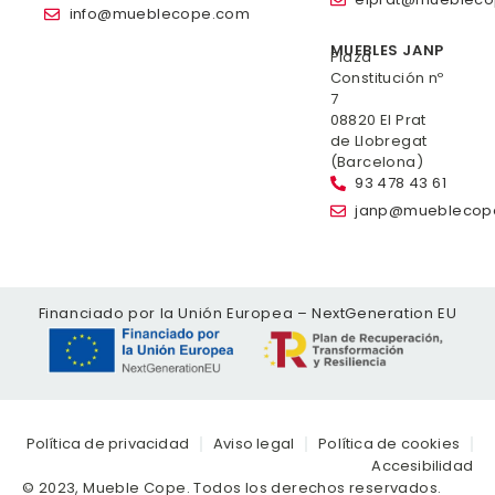
info@mueblecope.com
MUEBLES JANP
Plaza
Constitución nº
7
08820 El Prat
de Llobregat
(Barcelona)
93 478 43 61
janp@mueblecop
Financiado por la Unión Europea – NextGeneration EU
Política de privacidad
Aviso legal
Política de cookies
Accesibilidad
© 2023, Mueble Cope. Todos los derechos reservados.