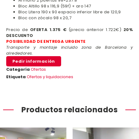
Armario 2 puertas 98×237.8
Bloc Altillo 98 x 116,9 (59f) + aro 147
Bloc Litera 190 x 90 espacio inferior libre de 120,9
Bloc con zócalo 98 x 20,7
Precio de
OFERTA 1.375 €
(precio anterior 1.722€)
20%
DESCUENTO
POSIBILIIDAD DE ENTREGA URGENTE
Transporte y montaje incluido zona de Barcelona y
alrededores.
Pedir información
Categoría
Ofertas
Etiqueta
Ofertas y liquidaciones
Productos relacionados