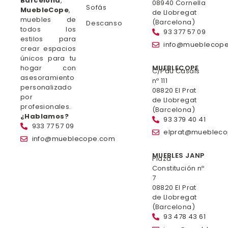
Barcelona
,
08940 Cornella
Sofás
MuebleCope
,
de Llobregat
muebles de
(Barcelona)
Descanso
todos los
93 377 57 09
estilos para
info@mueblecop
crear espacios
únicos para tu
hogar con
MUEBLECOPE
C/Pau Casals
asesoramiento
nº 111
personalizado
08820 El Prat
por
de Llobregat
profesionales.
(Barcelona)
¿Hablamos?
93 379 40 41
933 77 57 09
elprat@mueblec
info@mueblecope.com
MUEBLES JANP
Plaza
Constitución nº
7
08820 El Prat
de Llobregat
(Barcelona)
93 478 43 61