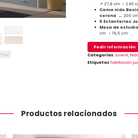
↗ 27,8 cm ↕ 240 
Cama nido Basic
corona
↔ 200 cm
5 Estanterías Jo
Mesa de estudio
cm ↕ 76,5 cm
Pedir información
Categorías
Juvenil
,
Nid
Etiquetas
habitación juv
Productos relacionados