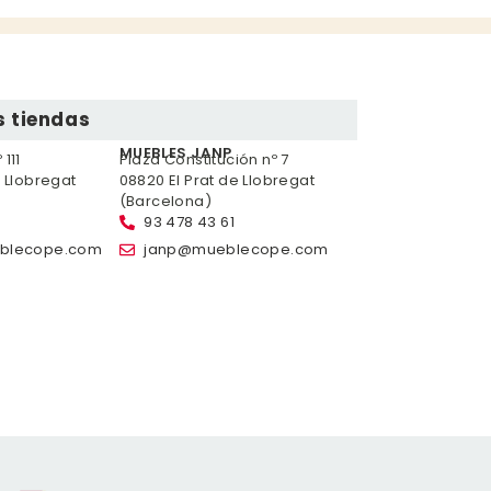
 tiendas
MUEBLES JANP
111
Plaza Constitución nº 7
e Llobregat
08820 El Prat de Llobregat
(Barcelona)
93 478 43 61
blecope.com
janp@mueblecope.com