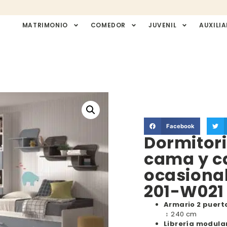
MATRIMONIO
COMEDOR
JUVENIL
AUXILIA
Facebook
Dormitori
cama y c
ocasional
201-W021
Armario 2 puert
↕ 240 cm
Librería modula