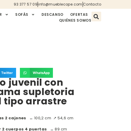
93 377 57 09
info@mueblecope.com
Contacto
R
SOFÁS
DESCANSO
OFERTAS
QUIÉNES SOMOS
Twitter
WhatsApp
o juvenil con
ama supletoria
 tipo arrastre
as 2 cajones
↔ 100,2 cm ↗ 54,6 cm
r 2 cuerpos 4 puertas
↔ 89 cm