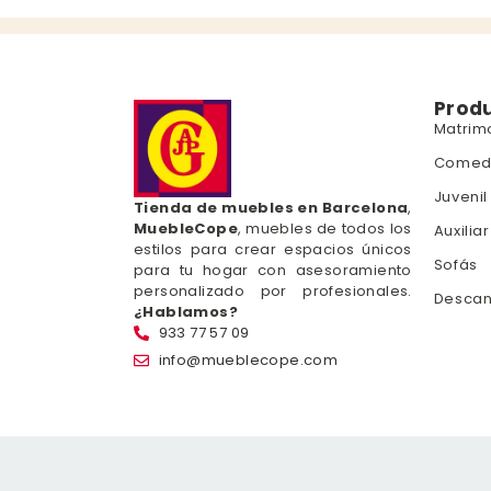
Prod
Matrim
Comed
Juvenil
Tienda de muebles en Barcelona
,
MuebleCope
, muebles de todos los
Auxiliar
estilos para crear espacios únicos
Sofás
para tu hogar con asesoramiento
personalizado por profesionales.
Desca
¿Hablamos?
933 77 57 09
info@mueblecope.com