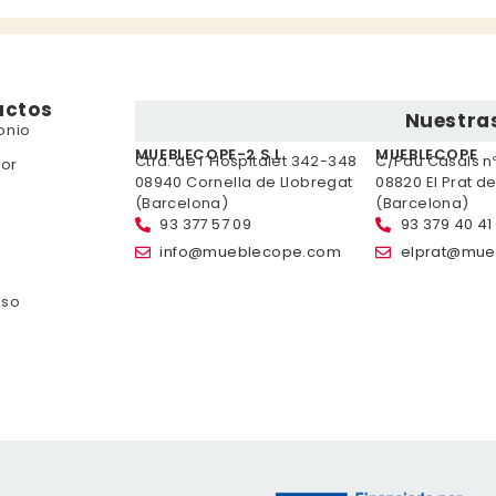
uctos
Nuestras
onio
MUEBLECOPE-2 S.L.
MUEBLECOPE
Ctra. de l´Hospitalet 342-348
C/Pau Casals nº 
or
08940 Cornella de Llobregat
08820 El Prat d
(Barcelona)
(Barcelona)
93 377 57 09
93 379 40 41
info@mueblecope.com
elprat@mue
nso