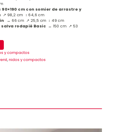
cm
 90×190 cm con somier de arrastre y
 ↗ 98,2 cm ↕ 64,6 cm
in
↔ 66 cm ↗ 25,5 cm ↕ 49 cm
 salva rodapié Basic
↔ 150 cm ↗ 53
os y compactos
enil
,
nidos y compactos